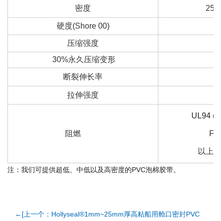
密度
250
硬度(Shore 00)
压缩强度
≥
30%永久压缩变形
断裂伸长率
≥
拉伸强度
UL94 (H
阻燃
FM
以上系列
注：我们可提供超低、中低以及高密度的PVC泡棉胶带。
←[上一个：Hollyseal®1mm~25mm厚高粘船用舱口密封PVC