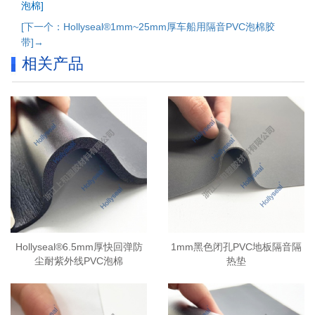
泡棉]
[下一个：Hollyseal®1mm~25mm厚车船用隔音PVC泡棉胶
带]→
相关产品
Hollyseal®6.5mm厚快回弹防
1mm黑色闭孔PVC地板隔音隔
尘耐紫外线PVC泡棉
热垫