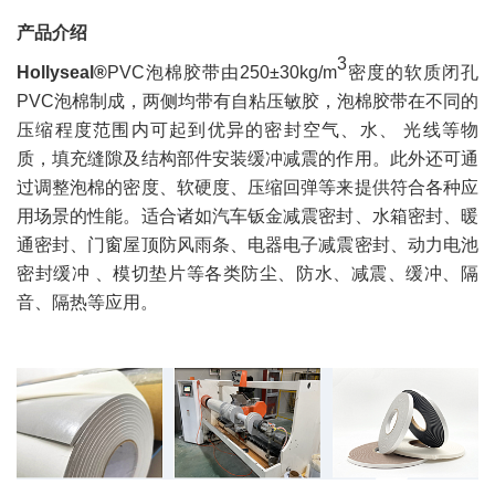
产品介绍
3
Hollyseal®
PVC泡棉胶带由
250±30
kg/
m
密度
的软质闭孔
PVC泡棉制成，两侧均带有自粘压敏胶，
泡棉胶带在不同的
压缩程度范围内可起到优异的密封空气、水、 光线等物
质，填充缝隙及结构部件安装缓冲减震的作用。此外还可通
过调整泡棉的密度、软硬度、压缩回弹等来提供符合各种应
用场景的性能。适合诸如汽车钣金减震密封、水箱密封、暖
通密封、门窗屋顶防风雨条、电器电子减震密封、动力电池
密封缓冲 、模切垫片等各类防尘、防水、减震、缓冲、隔
音、隔热等应用。